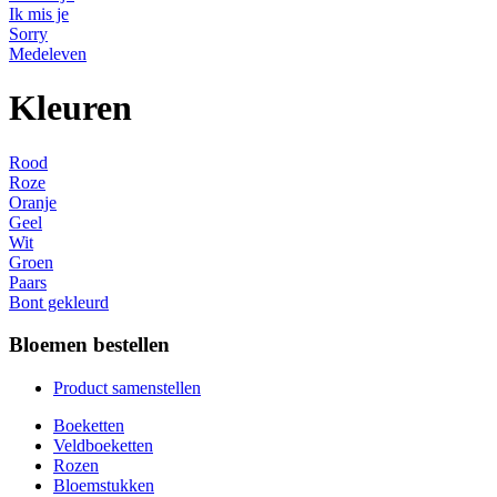
Ik mis je
Sorry
Medeleven
Kleuren
Rood
Roze
Oranje
Geel
Wit
Groen
Paars
Bont gekleurd
Bloemen bestellen
Product samenstellen
Boeketten
Veldboeketten
Rozen
Bloemstukken