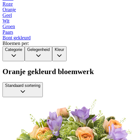
Roze
Oranje
Geel
Wit
Groen
Paars
Bont gekleurd
Bloemen per:
Categorie
Gelegenheid
Kleur
Oranje gekleurd bloemwerk
Standaard sortering