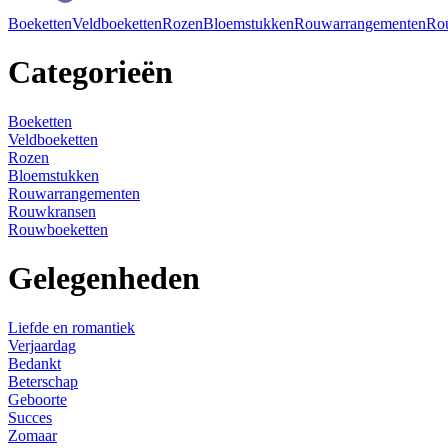
Boeketten
Veldboeketten
Rozen
Bloemstukken
Rouwarrangementen
Ro
Categorieën
Boeketten
Veldboeketten
Rozen
Bloemstukken
Rouwarrangementen
Rouwkransen
Rouwboeketten
Gelegenheden
Liefde en romantiek
Verjaardag
Bedankt
Beterschap
Geboorte
Succes
Zomaar