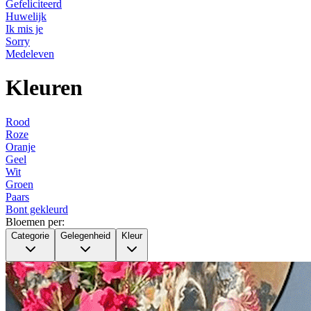
Gefeliciteerd
Huwelijk
Ik mis je
Sorry
Medeleven
Kleuren
Rood
Roze
Oranje
Geel
Wit
Groen
Paars
Bont gekleurd
Bloemen per:
Categorie
Gelegenheid
Kleur