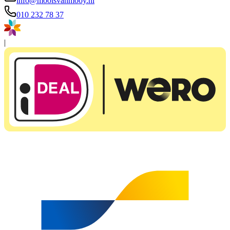
info@mooisvanmooy.nl
010 232 78 37
|