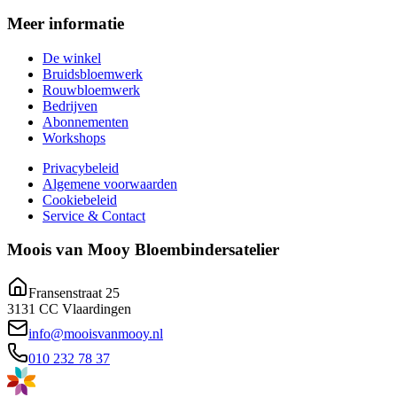
Meer informatie
De winkel
Bruidsbloemwerk
Rouwbloemwerk
Bedrijven
Abonnementen
Workshops
Privacybeleid
Algemene voorwaarden
Cookiebeleid
Service & Contact
Moois van Mooy Bloembindersatelier
Fransenstraat 25
3131 CC Vlaardingen
info@mooisvanmooy.nl
010 232 78 37