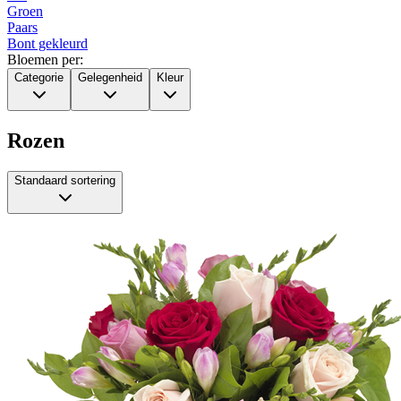
Groen
Paars
Bont gekleurd
Bloemen per:
Categorie
Gelegenheid
Kleur
Rozen
Standaard sortering