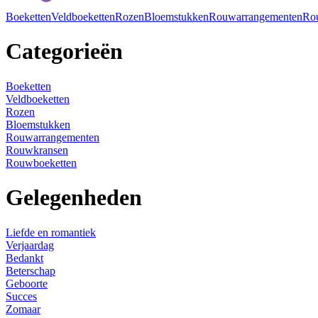
Boeketten
Veldboeketten
Rozen
Bloemstukken
Rouwarrangementen
Ro
Categorieën
Boeketten
Veldboeketten
Rozen
Bloemstukken
Rouwarrangementen
Rouwkransen
Rouwboeketten
Gelegenheden
Liefde en romantiek
Verjaardag
Bedankt
Beterschap
Geboorte
Succes
Zomaar