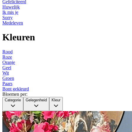
Gefeliciteerd
Huwelijk
Ik mis je
Sorry
Medeleven
Kleuren
Rood
Roze
Oranje
Geel
Wit
Groen
Paars
Bont gekleurd
Bloemen per:
Categorie
Gelegenheid
Kleur