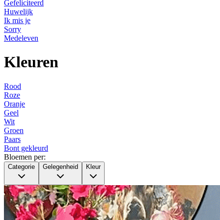
Gefeliciteerd
Huwelijk
Ik mis je
Sorry
Medeleven
Kleuren
Rood
Roze
Oranje
Geel
Wit
Groen
Paars
Bont gekleurd
Bloemen per:
Categorie
Gelegenheid
Kleur