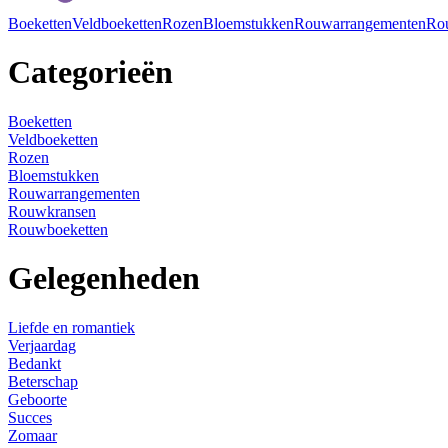
Boeketten
Veldboeketten
Rozen
Bloemstukken
Rouwarrangementen
Ro
Categorieën
Boeketten
Veldboeketten
Rozen
Bloemstukken
Rouwarrangementen
Rouwkransen
Rouwboeketten
Gelegenheden
Liefde en romantiek
Verjaardag
Bedankt
Beterschap
Geboorte
Succes
Zomaar