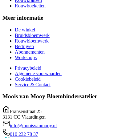
Rouwkransen
Rouwboeketten
Meer informatie
De winkel
Bruidsbloemwerk
Rouwbloemwerk
Bedrijven
Abonnementen
Workshops
Privacybeleid
Algemene voorwaarden
Cookiebeleid
Service & Contact
Moois van Mooy Bloembindersatelier
Fransenstraat 25
3131 CC Vlaardingen
info@mooisvanmooy.nl
010 232 78 37