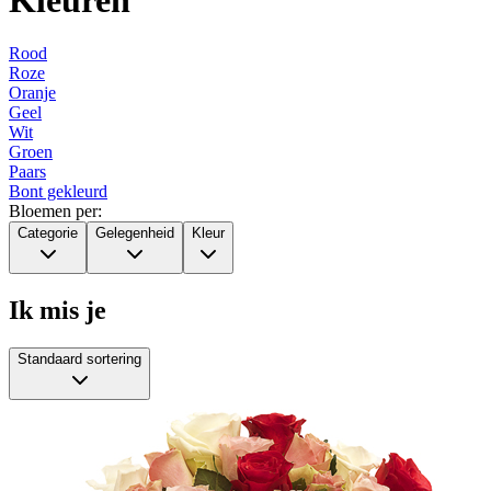
Rood
Roze
Oranje
Geel
Wit
Groen
Paars
Bont gekleurd
Bloemen per:
Categorie
Gelegenheid
Kleur
Ik mis je
Standaard sortering