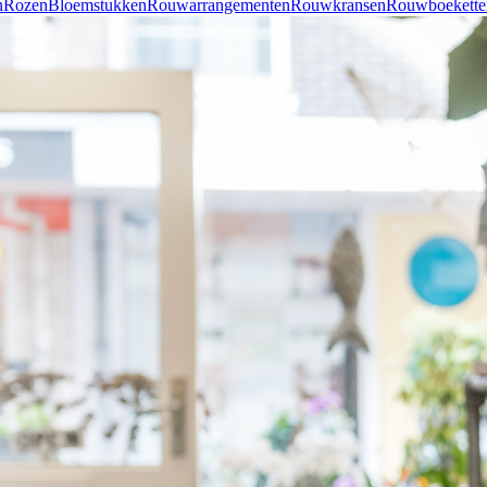
n
Rozen
Bloemstukken
Rouwarrangementen
Rouwkransen
Rouwboekette