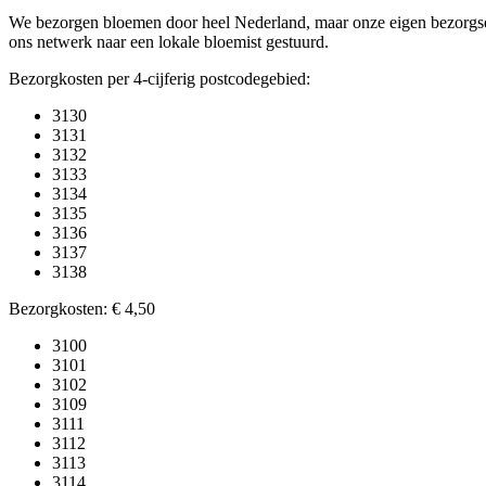
We bezorgen bloemen door heel Nederland, maar onze eigen bezorgserv
ons netwerk naar een lokale bloemist gestuurd.
Bezorgkosten per 4-cijferig postcodegebied:
3130
3131
3132
3133
3134
3135
3136
3137
3138
Bezorgkosten:
€ 4,50
3100
3101
3102
3109
3111
3112
3113
3114