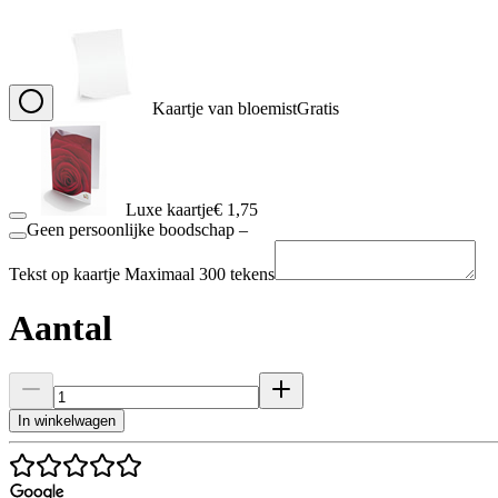
Kaartje van bloemist
Gratis
Luxe kaartje
€ 1,75
Geen persoonlijke boodschap
–
Tekst op kaartje
Maximaal 300 tekens
Aantal
In winkelwagen