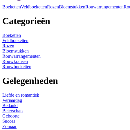
Boeketten
Veldboeketten
Rozen
Bloemstukken
Rouwarrangementen
Ro
Categorieën
Boeketten
Veldboeketten
Rozen
Bloemstukken
Rouwarrangementen
Rouwkransen
Rouwboeketten
Gelegenheden
Liefde en romantiek
Verjaardag
Bedankt
Beterschap
Geboorte
Succes
Zomaar