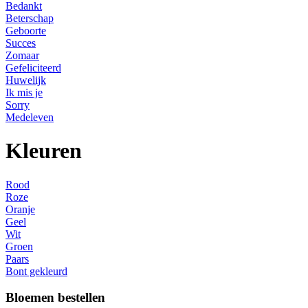
Bedankt
Beterschap
Geboorte
Succes
Zomaar
Gefeliciteerd
Huwelijk
Ik mis je
Sorry
Medeleven
Kleuren
Rood
Roze
Oranje
Geel
Wit
Groen
Paars
Bont gekleurd
Bloemen bestellen