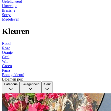
Gefeliciteerd
Huwelijk
Ik mis je
Sorry
Medeleven
Kleuren
Rood
Roze
Oranje
Geel
Wit
Groen
Paars
Bont gekleurd
Bloemen per:
Categorie
Gelegenheid
Kleur