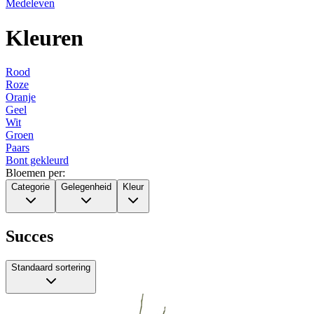
Medeleven
Kleuren
Rood
Roze
Oranje
Geel
Wit
Groen
Paars
Bont gekleurd
Bloemen per:
Categorie
Gelegenheid
Kleur
Succes
Standaard sortering